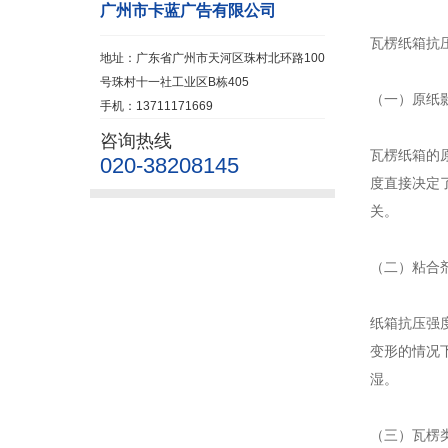
广州市卡蓝广告有限公司
瓦楞纸箱抗
地址：广东省广州市天河区珠村北环路100
号珠村十一社工业区B栋405
（一）原纸
手机：13711171669
咨询热线
瓦楞纸箱的
020-38208145
度直接决定
关。
（二）粘合
纸箱抗压强
变形的情况
湿。
（三）瓦楞