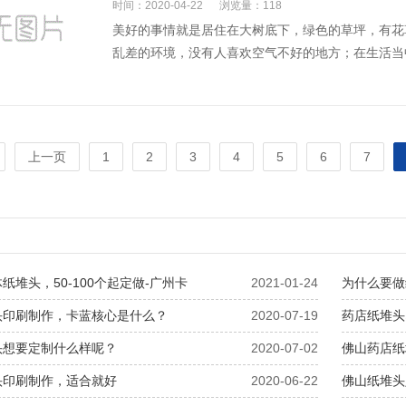
时间：2020-04-22
浏览量：118
美好的事情就是居住在大树底下，绿色的草坪，有花
乱差的环境，没有人喜欢空气不好的地方；在生活当中
上一页
1
2
3
4
5
6
7
纸堆头，50-100个起定做-广州卡
2021-01-24
为什么要做
头印刷制作，卡蓝核心是什么？
2020-07-19
药店纸堆头
头想要定制什么样呢？
2020-07-02
佛山药店纸
头印刷制作，适合就好
2020-06-22
佛山纸堆头