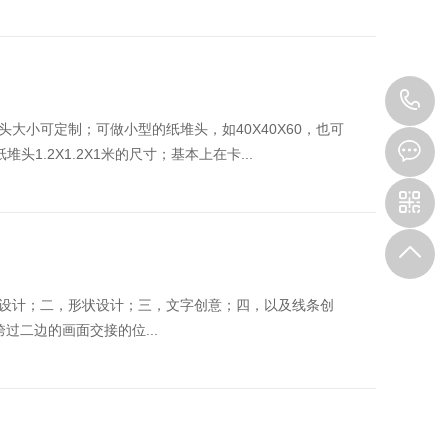
0
大小可定制；可做小型的纸堆头，如40X40X60，也可
3
头1.2X1.2X1米的尺寸；基本上在卡...
设计；二，形状设计；三，文字创意；四，以及线条创
过二边的画面交接的位...