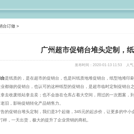
销台订做
>
广州超市促销台堆头定制，纸
发布时间：2020-01-13 11:53
人气
销台
是纸质的，是在超市的促销台，也是叫纸质地堆促销台，纸型地堆印
企业都做的促销台，也认可的这种纸型的促销台，是超市临时定制促销台
工拿去收废纸站拿去卖；也不会放在仓库占着大空间，用过的一次图案，
有老旧，影响促销转化产品销售力。
的促销台堆头定制，我们是3个起做，345元的起步价，让更多的中小
时打样，一天出货，极大的提升了企业营销的商机。