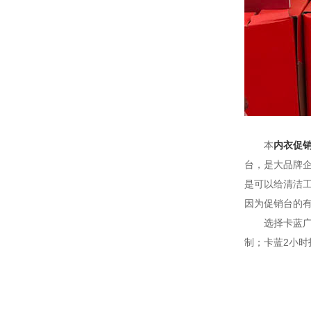
本
内衣促
台，是大品牌
是可以给清洁
因为促销台的
选择卡蓝广告
制；卡蓝2小