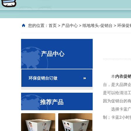
您的位置：
首页
>
产品中心
>
纸地堆头-促销台
>
环保促
产品中心
本
内衣促
环保促销台订做
台，是大品牌
是可以给清洁
因为促销台的
推荐产品
选择卡蓝广告
制；卡蓝2小