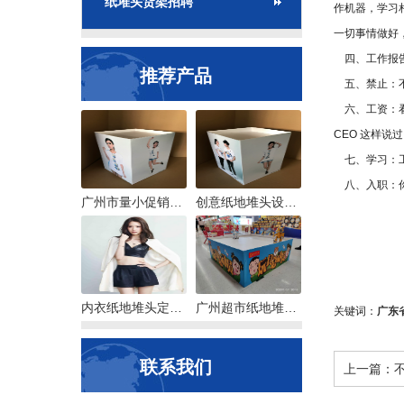
纸堆头货架招聘
作机器，学习
一切事情做好
四、工作报告
推荐产品
五、禁止：不
六、工资：看
CEO 这样说
七、学习：工
八、入职：你
广州市量小促销台定制
创意纸地堆头设计，销售转化力高的属性
内衣纸地堆头定制，选那个款好呢？
广州超市纸地堆头定制，打样交货快
关键词：
广东
联系我们
上一篇：